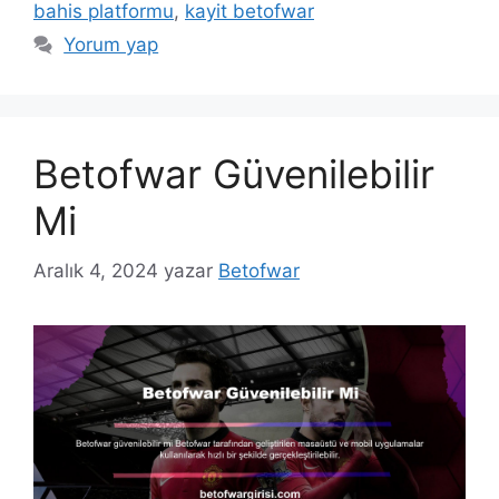
bahis platformu
,
kayit betofwar
Yorum yap
Betofwar Güvenilebilir
Mi
Aralık 4, 2024
yazar
Betofwar