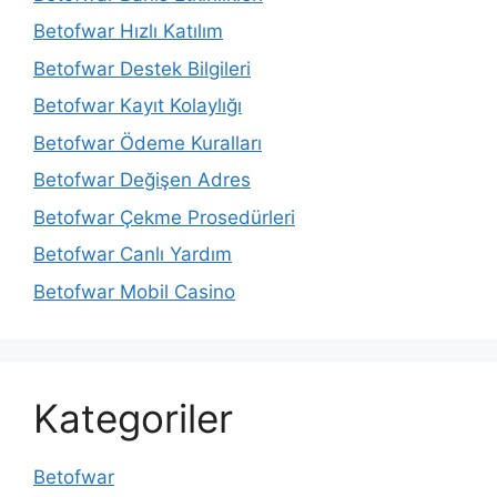
Betofwar Hızlı Katılım
Betofwar Destek Bilgileri
Betofwar Kayıt Kolaylığı
Betofwar Ödeme Kuralları
Betofwar Değişen Adres
Betofwar Çekme Prosedürleri
Betofwar Canlı Yardım
Betofwar Mobil Casino
Kategoriler
Betofwar