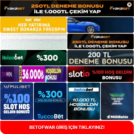
×
BETOFWAR GİRİŞ İÇİN TIKLAYINIZ!