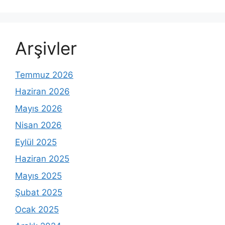
Arşivler
Temmuz 2026
Haziran 2026
Mayıs 2026
Nisan 2026
Eylül 2025
Haziran 2025
Mayıs 2025
Şubat 2025
Ocak 2025