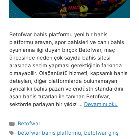
Betofwar bahis platformu yeni bir bahis
platformu arayan, spor bahisleri ve canlı bahis
oyunlarına ilgi duyan birçok Betofwar, maç
öncesinde neden çok sayıda bahis sitesi
arasında seçim yapması gerektiğinin farkında
olmayabilir. Olağanüstü hizmeti, kapsamlı bahis
detayları, diğer platformlarda bulunamayan
ayrıcalıklı bahis pazarı ve endüstri standardını
aşan bahis tutarları ile tanınan Betofwar,
sektörde parlayan bir yıldız …
Devamını oku
Kategoriler
Betofwar
Etiketler
betofwar bahis platformu
,
betofwar giriş