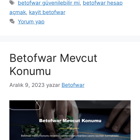
Etiketler
betofwar güvenilebilir mi
,
betofwar hesap
açmak
,
kayit betofwar
Yorum yap
Betofwar Mevcut
Konumu
Aralık 9, 2023
yazar
Betofwar