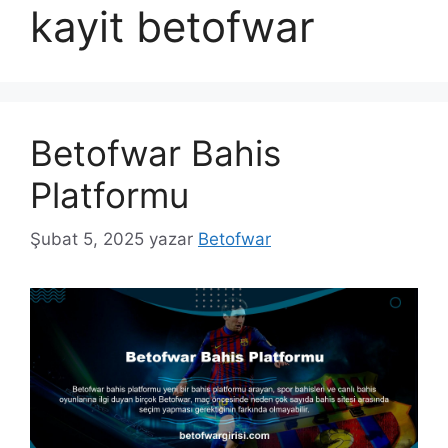
kayit betofwar
Betofwar Bahis
Platformu
Şubat 5, 2025
yazar
Betofwar