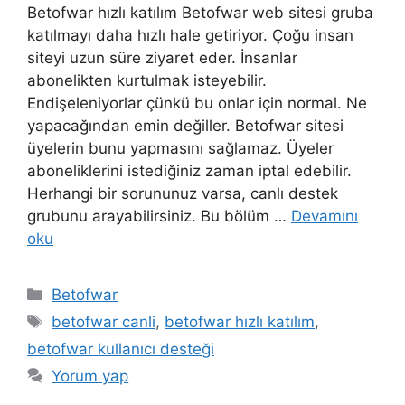
Betofwar hızlı katılım Betofwar web sitesi gruba
katılmayı daha hızlı hale getiriyor. Çoğu insan
siteyi uzun süre ziyaret eder. İnsanlar
abonelikten kurtulmak isteyebilir.
Endişeleniyorlar çünkü bu onlar için normal. Ne
yapacağından emin değiller. Betofwar sitesi
üyelerin bunu yapmasını sağlamaz. Üyeler
aboneliklerini istediğiniz zaman iptal edebilir.
Herhangi bir sorununuz varsa, canlı destek
grubunu arayabilirsiniz. Bu bölüm …
Devamını
oku
Kategoriler
Betofwar
Etiketler
betofwar canli
,
betofwar hızlı katılım
,
betofwar kullanıcı desteği
Yorum yap