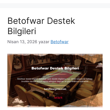
Betofwar Destek
Bilgileri
Nisan 13, 2026
yazar
Betofwar