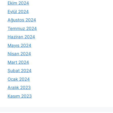
Ekim 2024
Eylül 2024
Ağustos 2024
Temmuz 2024
Haziran 2024
Mayıs 2024
Nisan 2024
Mart 2024
Şubat 2024
Ocak 2024
Aralık 2023
Kasım 2023