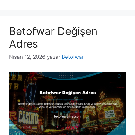
Betofwar Değişen
Adres
Nisan 12, 2026
yazar
Betofwar