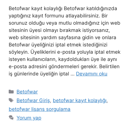
Betofwar kayıt kolaylığı Betofwar katıldığınızda
yaptığınız kayıt formunu atlayabilirsiniz. Bir
sorunuz olduğu veya mutlu olmadığınız için web
sitesinin üyesi olmayı bırakmak istiyorsanız,
web sitesinin yardım sayfasına gidin ve onlara
Betofwar üyeliğinizi iptal etmek istediğinizi
söyleyin. Üyeliklerini e-posta yoluyla iptal etmek
isteyen kullanıcıların, kaydoldukları üye ile aynı
e-posta adresini göndermeleri gerekir. Belirtilen
iş günlerinde üyeliğin iptal …
Devamını oku
Kategoriler
Betofwar
Etiketler
Betofwar Giriş
,
betofwar kayıt kolaylığı
,
betofwar lisans sorgulama
Yorum yap