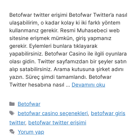
Betofwar twitter erişimi Betofwar Twitter’a nasıl
ulaşabilirim, o kadar kolay ki iki farklı yöntem
kullanmanız gerekir. Resmi Muhasebeci web
sitesine erişmek mümkün, giriş yapmanız
gerekir. Eylemleri bunlara tıklayarak
yapabilirsiniz. Betofwar Casino ile ilgili oyunlara
olası gidin. Twitter sayfamızdan bir şeyler satın
alıp satabilirsiniz. Arama kutusuna şirket adını
yazın. Süreç şimdi tamamlandı. Betofwar
Twitter hesabına nasıl …
Devamını oku
Kategoriler
Betofwar
Etiketler
betofwar casino seçenekleri
,
betofwar giris
twitter
,
betofwar twitter erişimi
Yorum yap