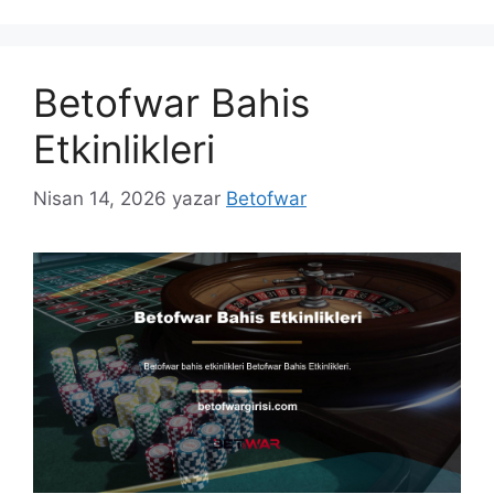
Betofwar Bahis
Etkinlikleri
Nisan 14, 2026
yazar
Betofwar