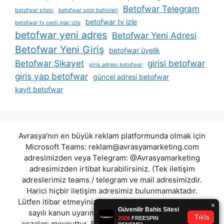
Betofwar Telegram
betofwar sitesi
betofwar spor bahisleri
betofwar tv izle
betofwar tv canli maç izle
betofwar yeni adres
Betofwar Yeni Adresi
Betofwar Yeni Giriş
betofwar üyelik
Betofwar Şikayet
girisi betofwar
giris adresi betofwar
giris yap betofwar
güncel adresi betofwar
kayit betofwar
Avrasya'nın en büyük reklam platformunda olmak için
Microsoft Teams:
reklam@avrasyamarketing.com
adresimizden veya Telegram: @Avrasyamarketing
adresimizden irtibat kurabilirsiniz. (Tek iletişim
adreslerimiz teams / telegram ve mail adresimizdir.
Harici hiçbir iletişim adresimiz bulunmamaktadır.
Lütfen itibar etmeyiniz.) Türkiye yasalarına göre 7258
sayılı kanun uyarınca yasa dışı bahis oynamanın
cezaları mevcuttur. Şu an bulunduğunuz site hiç bir