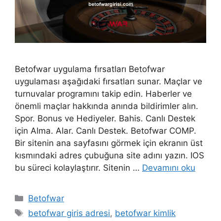
Betofwar uygulama fırsatları Betofwar
uygulaması aşağıdaki fırsatları sunar. Maçlar ve
turnuvalar programını takip edin. Haberler ve
önemli maçlar hakkında anında bildirimler alın.
Spor. Bonus ve Hediyeler. Bahis. Canlı Destek
için Alma. Alar. Canlı Destek. Betofwar COMP.
Bir sitenin ana sayfasını görmek için ekranın üst
kısmındaki adres çubuğuna site adını yazın. IOS
bu süreci kolaylaştırır. Sitenin …
Devamını oku
Kategoriler
Betofwar
Etiketler
betofwar giris adresi
,
betofwar kimlik