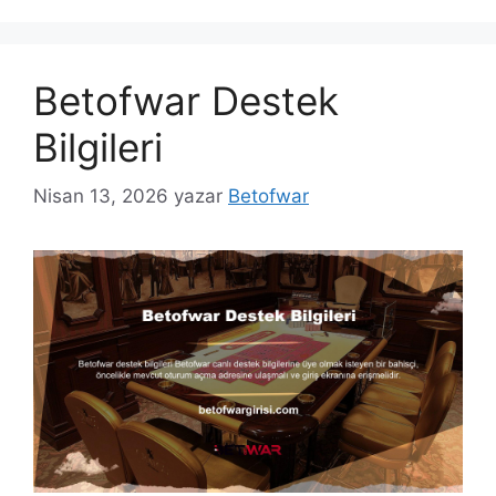
Betofwar Destek
Bilgileri
Nisan 13, 2026
yazar
Betofwar