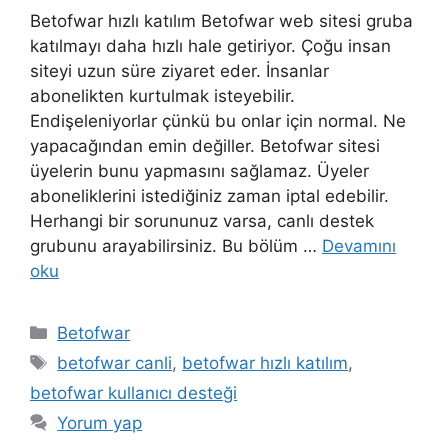
Betofwar hızlı katılım Betofwar web sitesi gruba
katılmayı daha hızlı hale getiriyor. Çoğu insan
siteyi uzun süre ziyaret eder. İnsanlar
abonelikten kurtulmak isteyebilir.
Endişeleniyorlar çünkü bu onlar için normal. Ne
yapacağından emin değiller. Betofwar sitesi
üyelerin bunu yapmasını sağlamaz. Üyeler
aboneliklerini istediğiniz zaman iptal edebilir.
Herhangi bir sorununuz varsa, canlı destek
grubunu arayabilirsiniz. Bu bölüm …
Devamını
oku
Kategoriler
Betofwar
Etiketler
betofwar canli
,
betofwar hızlı katılım
,
betofwar kullanıcı desteği
Yorum yap