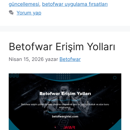
güncellemesi
,
betofwar uygulama fırsatları
Yorum yap
Betofwar Erişim Yolları
Nisan 15, 2026
yazar
Betofwar