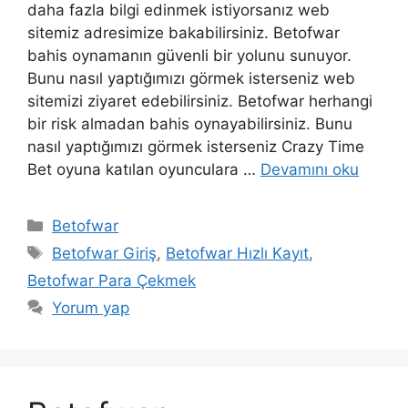
daha fazla bilgi edinmek istiyorsanız web
sitemiz adresimize bakabilirsiniz. Betofwar
bahis oynamanın güvenli bir yolunu sunuyor.
Bunu nasıl yaptığımızı görmek isterseniz web
sitemizi ziyaret edebilirsiniz. Betofwar herhangi
bir risk almadan bahis oynayabilirsiniz. Bunu
nasıl yaptığımızı görmek isterseniz Crazy Time
Bet oyuna katılan oyunculara …
Devamını oku
Kategoriler
Betofwar
Etiketler
Betofwar Giriş
,
Betofwar Hızlı Kayıt
,
Betofwar Para Çekmek
Yorum yap