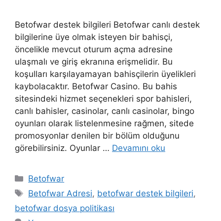
Betofwar destek bilgileri Betofwar canlı destek
bilgilerine üye olmak isteyen bir bahisçi,
öncelikle mevcut oturum açma adresine
ulaşmalı ve giriş ekranına erişmelidir. Bu
koşulları karşılayamayan bahisçilerin üyelikleri
kaybolacaktır. Betofwar Casino. Bu bahis
sitesindeki hizmet seçenekleri spor bahisleri,
canlı bahisler, casinolar, canlı casinolar, bingo
oyunları olarak listelenmesine rağmen, sitede
promosyonlar denilen bir bölüm olduğunu
görebilirsiniz. Oyunlar …
Devamını oku
Kategoriler
Betofwar
Etiketler
Betofwar Adresi
,
betofwar destek bilgileri
,
betofwar dosya politikası