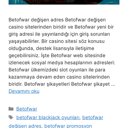
Betofwar değişen adres Betofwar değişen
casino sitelerinden biridir ve Betofwar yeni bir
giriş adresi ile yayınlandığı için giriş sorunları
yaşayabilirler. Bir casino sitesi söz konusu
olduğunda, destek lisansıyla iletişime
geçebilirsiniz. İşte Betofwar web sitesinde
izlenecek sosyal medya hesaplarının adresleri:
Betofwar ülkemizdeki slot oyunları ile para
kazanmaya devam eden casino sitelerinden
biridir. Betofwar şikayetleri Betofwar şikayet …
Devamını oku
Kategoriler
Betofwar
Etiketler
betofwar blackjack oyunları
,
betofwar
değişen adres
,
betofwar promosyon