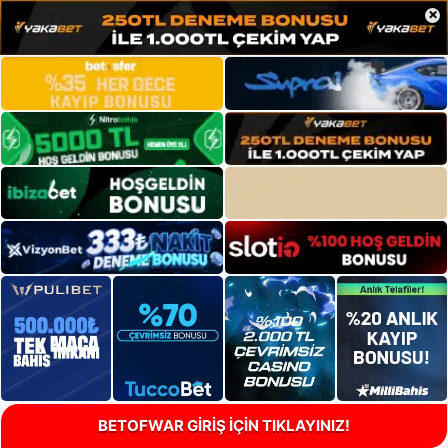
×
BETOFWAR GİRİŞ İÇİN TIKLAYINIZ!