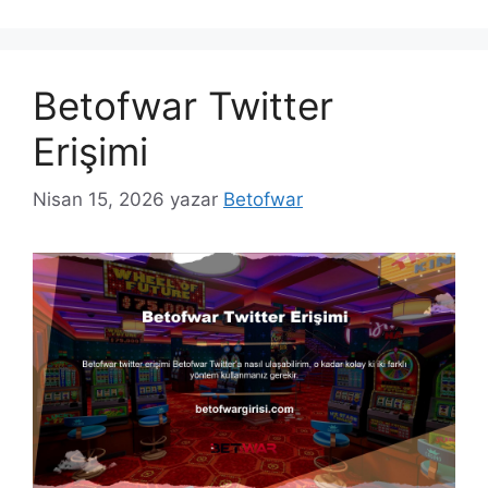
Betofwar Twitter
Erişimi
Nisan 15, 2026
yazar
Betofwar