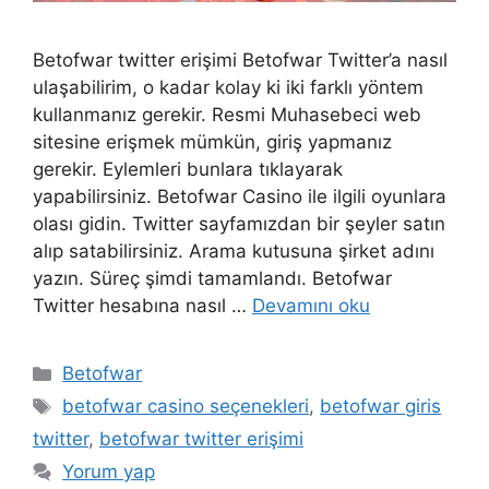
Betofwar twitter erişimi Betofwar Twitter’a nasıl
ulaşabilirim, o kadar kolay ki iki farklı yöntem
kullanmanız gerekir. Resmi Muhasebeci web
sitesine erişmek mümkün, giriş yapmanız
gerekir. Eylemleri bunlara tıklayarak
yapabilirsiniz. Betofwar Casino ile ilgili oyunlara
olası gidin. Twitter sayfamızdan bir şeyler satın
alıp satabilirsiniz. Arama kutusuna şirket adını
yazın. Süreç şimdi tamamlandı. Betofwar
Twitter hesabına nasıl …
Devamını oku
Kategoriler
Betofwar
Etiketler
betofwar casino seçenekleri
,
betofwar giris
twitter
,
betofwar twitter erişimi
Yorum yap