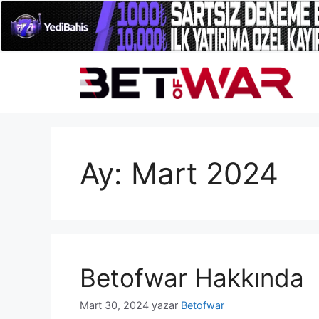
İçeriğe
atla
Ay:
Mart 2024
Betofwar Hakkında
Mart 30, 2024
yazar
Betofwar