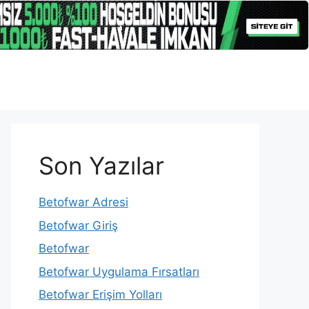
Son Yazılar
Betofwar Adresi
Betofwar Giriş
Betofwar
Betofwar Uygulama Fırsatları
Betofwar Erişim Yolları