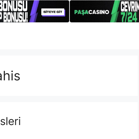
ahis
leri