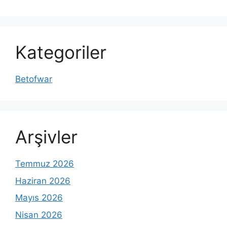
Kategoriler
Betofwar
Arşivler
Temmuz 2026
Haziran 2026
Mayıs 2026
Nisan 2026