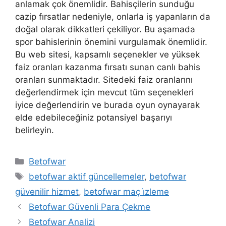
anlamak çok önemlidir. Bahisçilerin sunduğu
cazip fırsatlar nedeniyle, onlarla iş yapanların da
doğal olarak dikkatleri çekiliyor. Bu aşamada
spor bahislerinin önemini vurgulamak önemlidir.
Bu web sitesi, kapsamlı seçenekler ve yüksek
faiz oranları kazanma fırsatı sunan canlı bahis
oranları sunmaktadır. Sitedeki faiz oranlarını
değerlendirmek için mevcut tüm seçenekleri
iyice değerlendirin ve burada oyun oynayarak
elde edebileceğiniz potansiyel başarıyı
belirleyin.
Kategoriler
Betofwar
Etiketler
betofwar aktif güncellemeler
,
betofwar
güvenilir hizmet
,
betofwar maç i̇zleme
Betofwar Güvenli Para Çekme
Betofwar Analizi