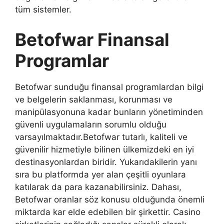
tüm sistemler.
Betofwar Finansal
Programlar
Betofwar sunduğu finansal programlardan bilgi
ve belgelerin saklanması, korunması ve
manipülasyonuna kadar bunların yönetiminden
güvenli uygulamaların sorumlu olduğu
varsayılmaktadır.Betofwar tutarlı, kaliteli ve
güvenilir hizmetiyle bilinen ülkemizdeki en iyi
destinasyonlardan biridir. Yukarıdakilerin yanı
sıra bu platformda yer alan çeşitli oyunlara
katılarak da para kazanabilirsiniz. Dahası,
Betofwar oranlar söz konusu olduğunda önemli
miktarda kar elde edebilen bir şirkettir. Casino