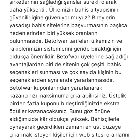
şirketlerinin sağladığı şanslar sürekli olarak
daha yüksektir. Ülkemizin bahis altyapısının
güvenilirliğine güveniyor muyuz? Bireylerin
yasadışı bahis sitelerine başvurmasının başlıca
nedenlerinden biri yüksek oranların
bulunmasıdır. Betofwar tarifeleri ülkemizin ve
rakiplerimizin sistemlerini geride bıraktığı için
oldukça önemlidir. Betofwar üyelerine sağladığı
avantajlardan biri de sitenin çok çeşitli bahis
seçenekleri sunması ve çok sayıda kişinin bu
seçeneklerden aynı anda yararlanmasıdır.
Betofwar kuponlarından yararlanarak
kazancınızı maksimuma çıkarabilirsiniz. Üstelik
birden fazla kuponu birleştirdiğinizde ekstra
ödüller kazanacaksınız. Bunu göz önüne
aldığımızda kâr oldukça yüksek. Bahisçilerle
oynayarak geçirdikleri zamanı en üst düzeye
çıkarmak isteyen kişiler için web sitesi oranlarını