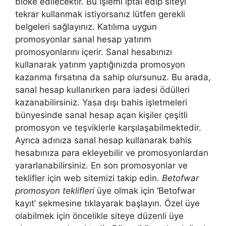
bloke edilecektir. Bu işlemi iptal edip siteyi
tekrar kullanmak istiyorsanız lütfen gerekli
belgeleri sağlayınız. Katılıma uygun
promosyonlar sanal hesap yatırım
promosyonlarını içerir. Sanal hesabınızı
kullanarak yatırım yaptığınızda promosyon
kazanma fırsatına da sahip olursunuz. Bu arada,
sanal hesap kullanırken para iadesi ödülleri
kazanabilirsiniz. Yasa dışı bahis işletmeleri
bünyesinde sanal hesap açan kişiler çeşitli
promosyon ve teşviklerle karşılaşabilmektedir.
Ayrıca adınıza sanal hesap kullanarak bahis
hesabınıza para ekleyebilir ve promosyonlardan
yararlanabilirsiniz. En son promosyonlar ve
teklifler için web sitemizi takip edin.
Betofwar
promosyon teklifleri
üye olmak için ‘Betofwar
kayıt’ sekmesine tıklayarak başlayın. Özel üye
olabilmek için öncelikle siteye düzenli üye