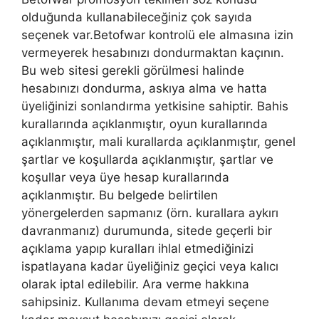
olduğunda kullanabileceğiniz çok sayıda
seçenek var.Betofwar kontrolü ele almasına izin
vermeyerek hesabınızı dondurmaktan kaçının.
Bu web sitesi gerekli görülmesi halinde
hesabınızı dondurma, askıya alma ve hatta
üyeliğinizi sonlandırma yetkisine sahiptir. Bahis
kurallarında açıklanmıştır, oyun kurallarında
açıklanmıştır, mali kurallarda açıklanmıştır, genel
şartlar ve koşullarda açıklanmıştır, şartlar ve
koşullar veya üye hesap kurallarında
açıklanmıştır. Bu belgede belirtilen
yönergelerden sapmanız (örn. kurallara aykırı
davranmanız) durumunda, sitede geçerli bir
açıklama yapıp kuralları ihlal etmediğinizi
ispatlayana kadar üyeliğiniz geçici veya kalıcı
olarak iptal edilebilir. Ara verme hakkına
sahipsiniz. Kullanıma devam etmeyi seçene