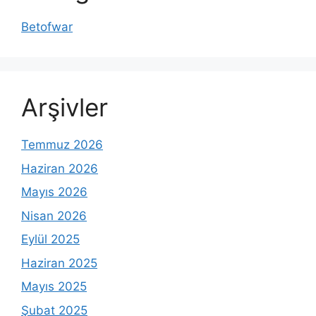
Betofwar
Arşivler
Temmuz 2026
Haziran 2026
Mayıs 2026
Nisan 2026
Eylül 2025
Haziran 2025
Mayıs 2025
Şubat 2025