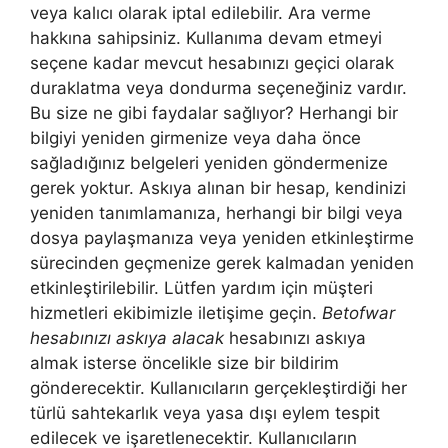
veya kalıcı olarak iptal edilebilir. Ara verme
hakkına sahipsiniz. Kullanıma devam etmeyi
seçene kadar mevcut hesabınızı geçici olarak
duraklatma veya dondurma seçeneğiniz vardır.
Bu size ne gibi faydalar sağlıyor? Herhangi bir
bilgiyi yeniden girmenize veya daha önce
sağladığınız belgeleri yeniden göndermenize
gerek yoktur. Askıya alınan bir hesap, kendinizi
yeniden tanımlamanıza, herhangi bir bilgi veya
dosya paylaşmanıza veya yeniden etkinleştirme
sürecinden geçmenize gerek kalmadan yeniden
etkinleştirilebilir. Lütfen yardım için müşteri
hizmetleri ekibimizle iletişime geçin.
Betofwar
hesabınızı askıya alacak
hesabınızı askıya
almak isterse öncelikle size bir bildirim
gönderecektir. Kullanıcıların gerçekleştirdiği her
türlü sahtekarlık veya yasa dışı eylem tespit
edilecek ve işaretlenecektir. Kullanıcıların