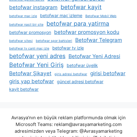
betofwar kayit
betofwar instagram
betofwar maç i̇zleme
betofwar maç izle
Betofwar Mobil Web
betofwar para yatirma
betofwar nasil bir site
betofwar promosyon kodu
betofwar promosyon
Betofwar Telegram
betofwar sitesi
betofwar spor bahisleri
betofwar tv izle
betofwar tv canli maç izle
betofwar yeni adres
Betofwar Yeni Adresi
Betofwar Yeni Giriş
betofwar üyelik
Betofwar Şikayet
girisi betofwar
giris adresi betofwar
giris yap betofwar
güncel adresi betofwar
kayit betofwar
Avrasya'nın en büyük reklam platformunda olmak için
Microsoft Teams:
reklam@avrasyamarketing.com
adresimizden veya Telegram: @Avrasyamarketing