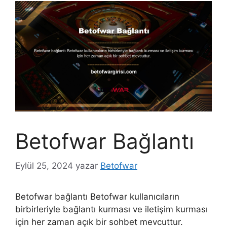
Betofwar Bağlantı
Eylül 25, 2024
yazar
Betofwar
Betofwar bağlantı Betofwar kullanıcıların
birbirleriyle bağlantı kurması ve iletişim kurması
için her zaman açık bir sohbet mevcuttur.