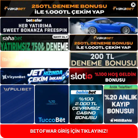
×
BETOFWAR GİRİŞ İÇİN TIKLAYINIZ!