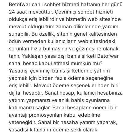
Betofwar canlı sohbet hizmeti haftanın her günü
24 saat mevcuttur. Çevrimiçi sohbet hizmeti
oldukça erişilebilirdir ve hizmetin web sitesinde
mevcut olduğu tüm zaman dilimlerinde yardım
sunabilir. Bu özellik, sitenin genel kalitesinden
ödün vermeden kullanıcıların web sitesindeki
sorunları hızla bulmasına ve çözmesine olanak
tanır. Yaklaşan yasa dışı bahis şirketi Betofwar
sanal hesap kabul etmesi mümkün mü?
Yasadışı çevrimiçi bahis şirketlerine yatırım
yapmak için birden fazla ödeme seçeneğine
erişilebilir. Mevcut ödeme seçeneklerinden biri
dijital hesaptır. Sanal hesap, kullanıcı hesabınıza
yatırım yapmanızı ve anlık bahis oyunlarına
katılmanızı sağlar. Sanal hesapların önemli bir
avantajı promosyonları kabul edebilme
yeteneğidir. Sanal bir hesaba yatırım yaparak,
yasadışı kitapların ödeme şekli olarak