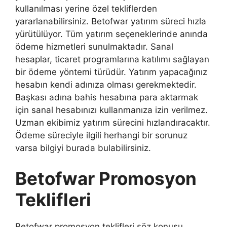
kullanılması yerine özel tekliflerden
yararlanabilirsiniz. Betofwar yatırım süreci hızla
yürütülüyor. Tüm yatırım seçeneklerinde anında
ödeme hizmetleri sunulmaktadır. Sanal
hesaplar, ticaret programlarına katılımı sağlayan
bir ödeme yöntemi türüdür. Yatırım yapacağınız
hesabın kendi adınıza olması gerekmektedir.
Başkası adına bahis hesabına para aktarmak
için sanal hesabınızı kullanmanıza izin verilmez.
Uzman ekibimiz yatırım sürecini hızlandıracaktır.
Ödeme süreciyle ilgili herhangi bir sorunuz
varsa bilgiyi burada bulabilirsiniz.
Betofwar Promosyon
Teklifleri
Betofwar promosyon teklifleri söz konusu