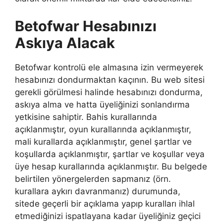
Betofwar Hesabınızı
Askıya Alacak
Betofwar kontrolü ele almasına izin vermeyerek
hesabınızı dondurmaktan kaçının. Bu web sitesi
gerekli görülmesi halinde hesabınızı dondurma,
askıya alma ve hatta üyeliğinizi sonlandırma
yetkisine sahiptir. Bahis kurallarında
açıklanmıştır, oyun kurallarında açıklanmıştır,
mali kurallarda açıklanmıştır, genel şartlar ve
koşullarda açıklanmıştır, şartlar ve koşullar veya
üye hesap kurallarında açıklanmıştır. Bu belgede
belirtilen yönergelerden sapmanız (örn.
kurallara aykırı davranmanız) durumunda,
sitede geçerli bir açıklama yapıp kuralları ihlal
etmediğinizi ispatlayana kadar üyeliğiniz geçici