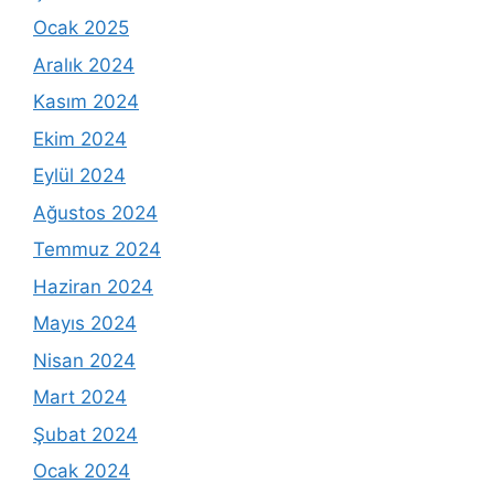
Ocak 2025
Aralık 2024
Kasım 2024
Ekim 2024
Eylül 2024
Ağustos 2024
Temmuz 2024
Haziran 2024
Mayıs 2024
Nisan 2024
Mart 2024
Şubat 2024
Ocak 2024