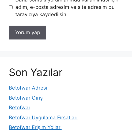
adım, e-posta adresim ve site adresim bu
tarayıcıya kaydedilsin.
Son Yazılar
Betofwar Adresi
Betofwar Giriş
Betofwar
Betofwar Uygulama Fırsatları
Betofwar Erişim Yolları