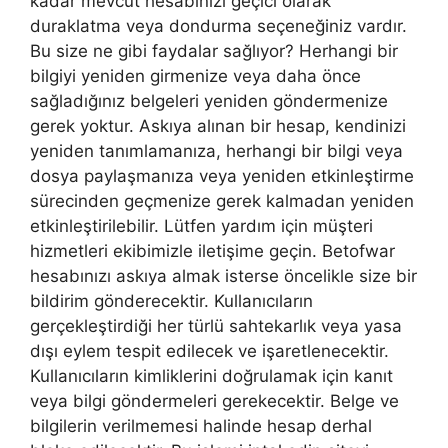
kadar mevcut hesabınızı geçici olarak
duraklatma veya dondurma seçeneğiniz vardır.
Bu size ne gibi faydalar sağlıyor? Herhangi bir
bilgiyi yeniden girmenize veya daha önce
sağladığınız belgeleri yeniden göndermenize
gerek yoktur. Askıya alınan bir hesap, kendinizi
yeniden tanımlamanıza, herhangi bir bilgi veya
dosya paylaşmanıza veya yeniden etkinleştirme
sürecinden geçmenize gerek kalmadan yeniden
etkinleştirilebilir. Lütfen yardım için müşteri
hizmetleri ekibimizle iletişime geçin. Betofwar
hesabınızı askıya almak isterse öncelikle size bir
bildirim gönderecektir. Kullanıcıların
gerçekleştirdiği her türlü sahtekarlık veya yasa
dışı eylem tespit edilecek ve işaretlenecektir.
Kullanıcıların kimliklerini doğrulamak için kanıt
veya bilgi göndermeleri gerekecektir. Belge ve
bilgilerin verilmemesi halinde hesap derhal