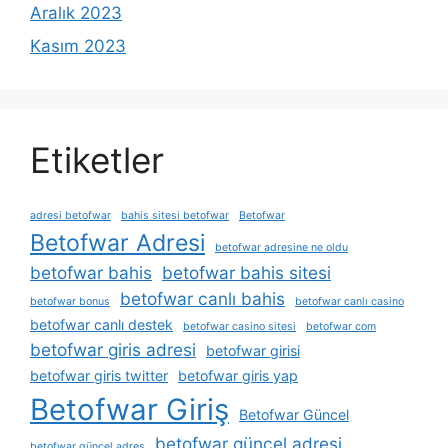
Aralık 2023
Kasım 2023
Etiketler
adresi betofwar
bahis sitesi betofwar
Betofwar
Betofwar Adresi
betofwar adresine ne oldu
betofwar bahis
betofwar bahis sitesi
betofwar canlı bahis
betofwar bonus
betofwar canlı casino
betofwar canlı destek
betofwar casino sitesi
betofwar com
betofwar giris adresi
betofwar girisi
betofwar giris twitter
betofwar giris yap
Betofwar Giriş
Betofwar Güncel
betofwar güncel adresi
betofwar güncel adres