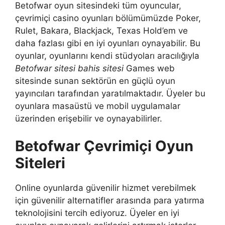
Betofwar oyun sitesindeki tüm oyuncular,
çevrimiçi casino oyunları bölümümüzde Poker,
Rulet, Bakara, Blackjack, Texas Hold’em ve
daha fazlası gibi en iyi oyunları oynayabilir. Bu
oyunlar, oyunlarını kendi stüdyoları aracılığıyla
Betofwar sitesi bahis sitesi
Games web
sitesinde sunan sektörün en güçlü oyun
yayıncıları tarafından yaratılmaktadır. Üyeler bu
oyunlara masaüstü ve mobil uygulamalar
üzerinden erişebilir ve oynayabilirler.
Betofwar Çevrimiçi Oyun
Siteleri
Online oyunlarda güvenilir hizmet verebilmek
için güvenilir alternatifler arasında para yatırma
teknolojisini tercih ediyoruz. Üyeler en iyi