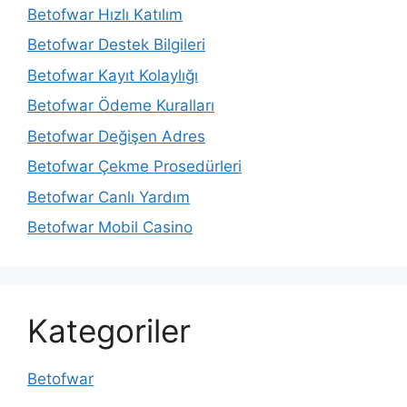
Betofwar Hızlı Katılım
Betofwar Destek Bilgileri
Betofwar Kayıt Kolaylığı
Betofwar Ödeme Kuralları
Betofwar Değişen Adres
Betofwar Çekme Prosedürleri
Betofwar Canlı Yardım
Betofwar Mobil Casino
Kategoriler
Betofwar