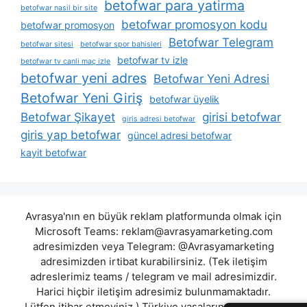
betofwar para yatirma
betofwar nasil bir site
betofwar promosyon kodu
betofwar promosyon
Betofwar Telegram
betofwar sitesi
betofwar spor bahisleri
betofwar tv izle
betofwar tv canli maç izle
betofwar yeni adres
Betofwar Yeni Adresi
Betofwar Yeni Giriş
betofwar üyelik
Betofwar Şikayet
girisi betofwar
giris adresi betofwar
giris yap betofwar
güncel adresi betofwar
kayit betofwar
Avrasya'nın en büyük reklam platformunda olmak için
Microsoft Teams:
reklam@avrasyamarketing.com
adresimizden veya Telegram: @Avrasyamarketing
adresimizden irtibat kurabilirsiniz. (Tek iletişim
adreslerimiz teams / telegram ve mail adresimizdir.
Harici hiçbir iletişim adresimiz bulunmamaktadır.
Lütfen itibar etmeyiniz.) Türkiye yasalarına göre 7258