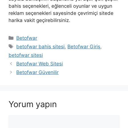
bahis seçenekleri, eğlenceli oyunlar ve uygun
reklam seçenekleri sayesinde çevrimiçi sitede
harika vakit geçirebilirsiniz.
Kategoriler
Betofwar
Etiketler
betofwar bahis sitesi
,
Betofwar Giriş
,
betofwar sitesi
Betofwar Web Sitesi
Betofwar Güvenilir
Yorum yapın
Yorum