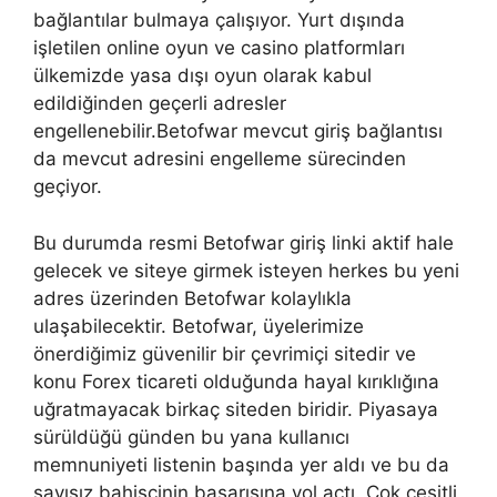
bağlantılar bulmaya çalışıyor. Yurt dışında
işletilen online oyun ve casino platformları
ülkemizde yasa dışı oyun olarak kabul
edildiğinden geçerli adresler
engellenebilir.Betofwar mevcut giriş bağlantısı
da mevcut adresini engelleme sürecinden
geçiyor.
Bu durumda resmi Betofwar giriş linki aktif hale
gelecek ve siteye girmek isteyen herkes bu yeni
adres üzerinden Betofwar kolaylıkla
ulaşabilecektir. Betofwar, üyelerimize
önerdiğimiz güvenilir bir çevrimiçi sitedir ve
konu Forex ticareti olduğunda hayal kırıklığına
uğratmayacak birkaç siteden biridir. Piyasaya
sürüldüğü günden bu yana kullanıcı
memnuniyeti listenin başında yer aldı ve bu da
sayısız bahisçinin başarısına yol açtı. Çok çeşitli