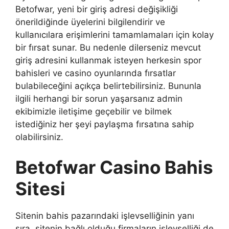
Betofwar, yeni bir giriş adresi değişikliği
önerildiğinde üyelerini bilgilendirir ve
kullanıcılara erişimlerini tamamlamaları için kolay
bir fırsat sunar. Bu nedenle dilerseniz mevcut
giriş adresini kullanmak isteyen herkesin spor
bahisleri ve casino oyunlarında fırsatlar
bulabileceğini açıkça belirtebilirsiniz. Bununla
ilgili herhangi bir sorun yaşarsanız admin
ekibimizle iletişime geçebilir ve bilmek
istediğiniz her şeyi paylaşma fırsatına sahip
olabilirsiniz.
Betofwar Casino Bahis
Sitesi
Sitenin bahis pazarındaki işlevselliğinin yanı
sıra, sitenin bağlı olduğu firmaların işlevselliği de