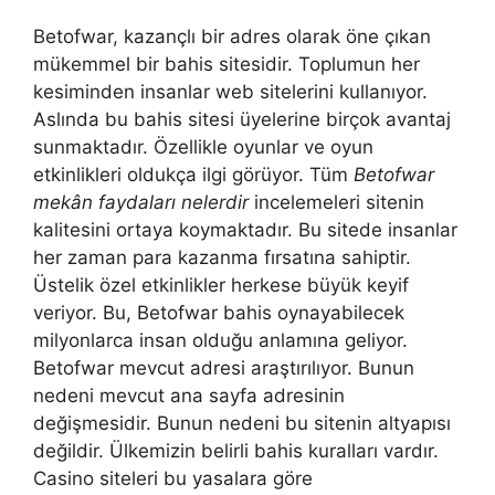
Betofwar, kazançlı bir adres olarak öne çıkan
mükemmel bir bahis sitesidir. Toplumun her
kesiminden insanlar web sitelerini kullanıyor.
Aslında bu bahis sitesi üyelerine birçok avantaj
sunmaktadır. Özellikle oyunlar ve oyun
etkinlikleri oldukça ilgi görüyor. Tüm
Betofwar
mekân faydaları nelerdir
incelemeleri sitenin
kalitesini ortaya koymaktadır. Bu sitede insanlar
her zaman para kazanma fırsatına sahiptir.
Üstelik özel etkinlikler herkese büyük keyif
veriyor. Bu, Betofwar bahis oynayabilecek
milyonlarca insan olduğu anlamına geliyor.
Betofwar mevcut adresi araştırılıyor. Bunun
nedeni mevcut ana sayfa adresinin
değişmesidir. Bunun nedeni bu sitenin altyapısı
değildir. Ülkemizin belirli bahis kuralları vardır.
Casino siteleri bu yasalara göre