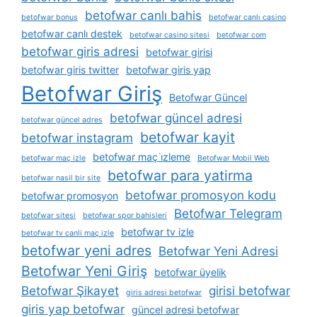
betofwar canlı bahis
betofwar bonus
betofwar canlı casino
betofwar canlı destek
betofwar casino sitesi
betofwar com
betofwar giris adresi
betofwar girisi
betofwar giris twitter
betofwar giris yap
Betofwar Giriş
Betofwar Güncel
betofwar güncel adresi
betofwar güncel adres
betofwar kayit
betofwar instagram
betofwar maç i̇zleme
betofwar maç izle
Betofwar Mobil Web
betofwar para yatirma
betofwar nasil bir site
betofwar promosyon kodu
betofwar promosyon
Betofwar Telegram
betofwar sitesi
betofwar spor bahisleri
betofwar tv izle
betofwar tv canli maç izle
betofwar yeni adres
Betofwar Yeni Adresi
Betofwar Yeni Giriş
betofwar üyelik
Betofwar Şikayet
girisi betofwar
giris adresi betofwar
giris yap betofwar
güncel adresi betofwar