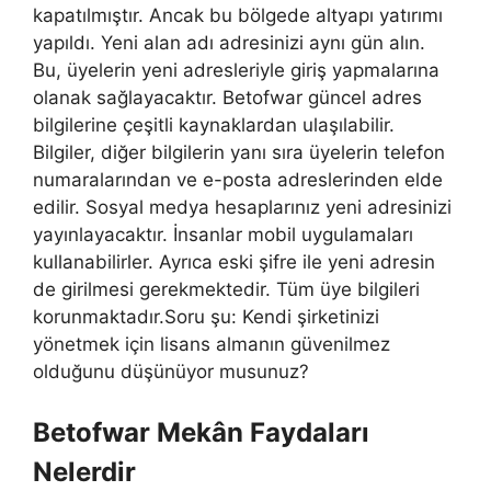
kapatılmıştır. Ancak bu bölgede altyapı yatırımı
yapıldı. Yeni alan adı adresinizi aynı gün alın.
Bu, üyelerin yeni adresleriyle giriş yapmalarına
olanak sağlayacaktır. Betofwar güncel adres
bilgilerine çeşitli kaynaklardan ulaşılabilir.
Bilgiler, diğer bilgilerin yanı sıra üyelerin telefon
numaralarından ve e-posta adreslerinden elde
edilir. Sosyal medya hesaplarınız yeni adresinizi
yayınlayacaktır. İnsanlar mobil uygulamaları
kullanabilirler. Ayrıca eski şifre ile yeni adresin
de girilmesi gerekmektedir. Tüm üye bilgileri
korunmaktadır.Soru şu: Kendi şirketinizi
yönetmek için lisans almanın güvenilmez
olduğunu düşünüyor musunuz?
Betofwar Mekân Faydaları
Nelerdir