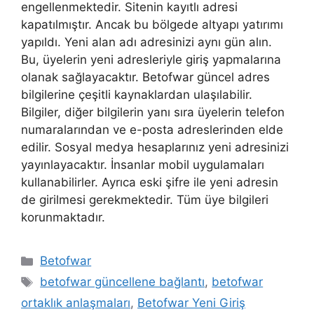
engellenmektedir. Sitenin kayıtlı adresi
kapatılmıştır. Ancak bu bölgede altyapı yatırımı
yapıldı. Yeni alan adı adresinizi aynı gün alın.
Bu, üyelerin yeni adresleriyle giriş yapmalarına
olanak sağlayacaktır. Betofwar güncel adres
bilgilerine çeşitli kaynaklardan ulaşılabilir.
Bilgiler, diğer bilgilerin yanı sıra üyelerin telefon
numaralarından ve e-posta adreslerinden elde
edilir. Sosyal medya hesaplarınız yeni adresinizi
yayınlayacaktır. İnsanlar mobil uygulamaları
kullanabilirler. Ayrıca eski şifre ile yeni adresin
de girilmesi gerekmektedir. Tüm üye bilgileri
korunmaktadır.
Kategoriler
Betofwar
Etiketler
betofwar güncellene bağlantı
,
betofwar
ortaklık anlaşmaları
,
Betofwar Yeni Giriş