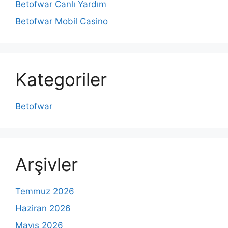
Betofwar Canlı Yardım
Betofwar Mobil Casino
Kategoriler
Betofwar
Arşivler
Temmuz 2026
Haziran 2026
Mayıs 2026