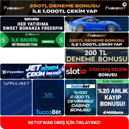
×
BETOFWAR GİRİŞ İÇİN TIKLAYINIZ!