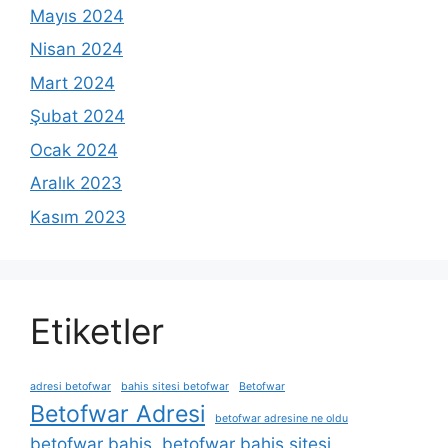
Mayıs 2024
Nisan 2024
Mart 2024
Şubat 2024
Ocak 2024
Aralık 2023
Kasım 2023
Etiketler
adresi betofwar
bahis sitesi betofwar
Betofwar
Betofwar Adresi
betofwar adresine ne oldu
betofwar bahis
betofwar bahis sitesi