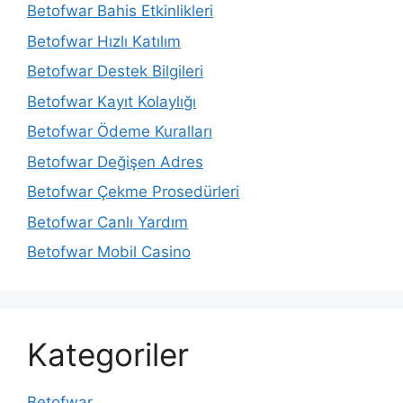
Betofwar Bahis Etkinlikleri
Betofwar Hızlı Katılım
Betofwar Destek Bilgileri
Betofwar Kayıt Kolaylığı
Betofwar Ödeme Kuralları
Betofwar Değişen Adres
Betofwar Çekme Prosedürleri
Betofwar Canlı Yardım
Betofwar Mobil Casino
Kategoriler
Betofwar