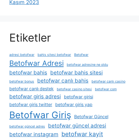
Kasım 2023
Etiketler
adresi betofwar
bahis sitesi betofwar
Betofwar
Betofwar Adresi
betofwar adresine ne oldu
betofwar bahis
betofwar bahis sitesi
betofwar canlı bahis
betofwar bonus
betofwar canlı casino
betofwar canlı destek
betofwar casino sitesi
betofwar com
betofwar giris adresi
betofwar girisi
betofwar giris twitter
betofwar giris yap
Betofwar Giriş
Betofwar Güncel
betofwar güncel adresi
betofwar güncel adres
betofwar kayit
betofwar instagram