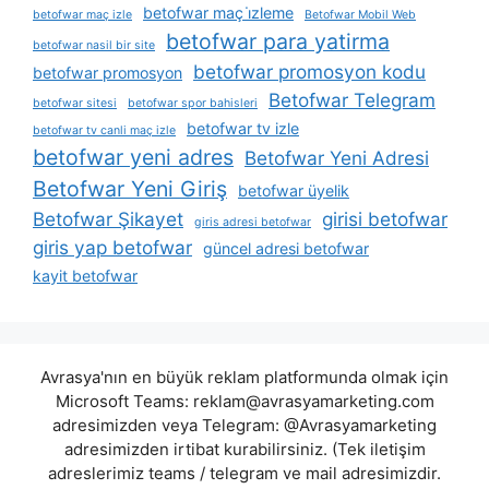
betofwar maç i̇zleme
betofwar maç izle
Betofwar Mobil Web
betofwar para yatirma
betofwar nasil bir site
betofwar promosyon kodu
betofwar promosyon
Betofwar Telegram
betofwar sitesi
betofwar spor bahisleri
betofwar tv izle
betofwar tv canli maç izle
betofwar yeni adres
Betofwar Yeni Adresi
Betofwar Yeni Giriş
betofwar üyelik
Betofwar Şikayet
girisi betofwar
giris adresi betofwar
giris yap betofwar
güncel adresi betofwar
kayit betofwar
Avrasya'nın en büyük reklam platformunda olmak için
Microsoft Teams:
reklam@avrasyamarketing.com
adresimizden veya Telegram: @Avrasyamarketing
adresimizden irtibat kurabilirsiniz. (Tek iletişim
adreslerimiz teams / telegram ve mail adresimizdir.