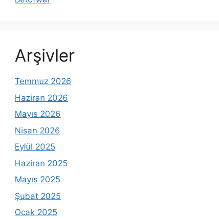
Arşivler
Temmuz 2026
Haziran 2026
Mayıs 2026
Nisan 2026
Eylül 2025
Haziran 2025
Mayıs 2025
Şubat 2025
Ocak 2025