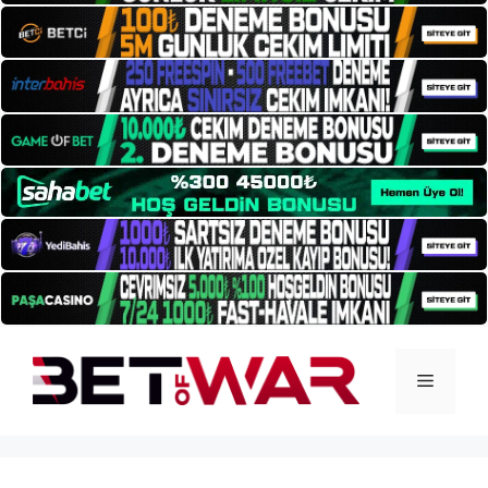
İçeriğe
atla
Menü