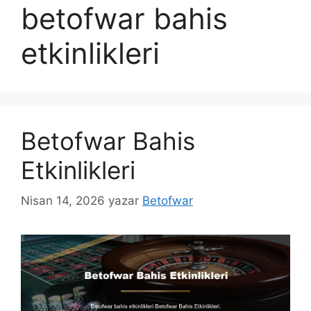
betofwar bahis
etkinlikleri
Betofwar Bahis
Etkinlikleri
Nisan 14, 2026
yazar
Betofwar