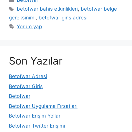
Betofwar
Etiketler
betofwar bahis etkinlikleri
,
betofwar belge
gereksinimi
,
betofwar giris adresi
Yorum yap
Son Yazılar
Betofwar Adresi
Betofwar Giriş
Betofwar
Betofwar Uygulama Fırsatları
Betofwar Erişim Yolları
Betofwar Twitter Erişimi