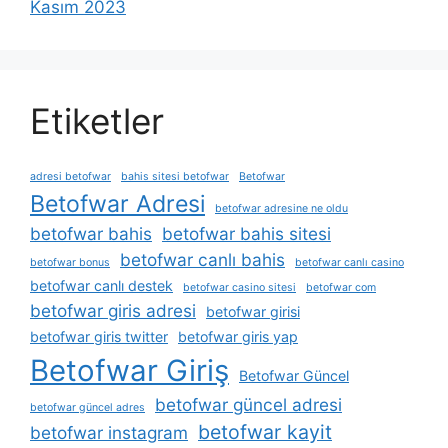
Kasım 2023
Etiketler
adresi betofwar
bahis sitesi betofwar
Betofwar
Betofwar Adresi
betofwar adresine ne oldu
betofwar bahis
betofwar bahis sitesi
betofwar canlı bahis
betofwar bonus
betofwar canlı casino
betofwar canlı destek
betofwar casino sitesi
betofwar com
betofwar giris adresi
betofwar girisi
betofwar giris twitter
betofwar giris yap
Betofwar Giriş
Betofwar Güncel
betofwar güncel adresi
betofwar güncel adres
betofwar kayit
betofwar instagram