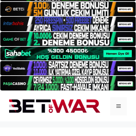
İçeriğe
atla
Menü