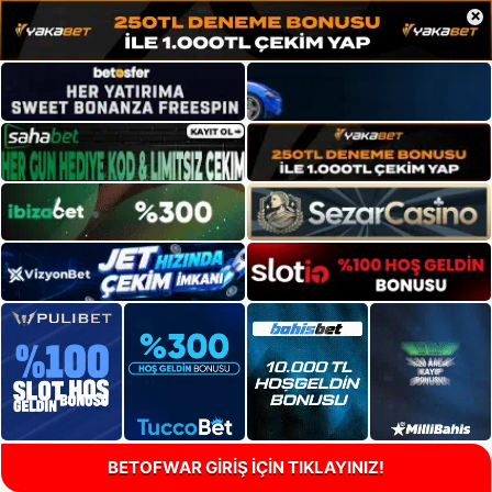
×
BETOFWAR GİRİŞ İÇİN TIKLAYINIZ!