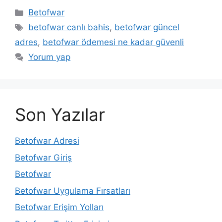
Kategoriler
Betofwar
Etiketler
betofwar canlı bahis
,
betofwar güncel
adres
,
betofwar ödemesi ne kadar güvenli
Yorum yap
Son Yazılar
Betofwar Adresi
Betofwar Giriş
Betofwar
Betofwar Uygulama Fırsatları
Betofwar Erişim Yolları