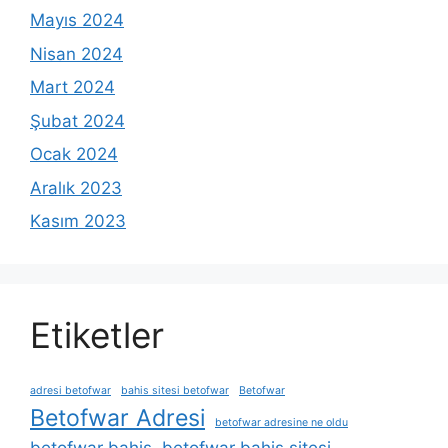
Mayıs 2024
Nisan 2024
Mart 2024
Şubat 2024
Ocak 2024
Aralık 2023
Kasım 2023
Etiketler
adresi betofwar
bahis sitesi betofwar
Betofwar
Betofwar Adresi
betofwar adresine ne oldu
betofwar bahis
betofwar bahis sitesi