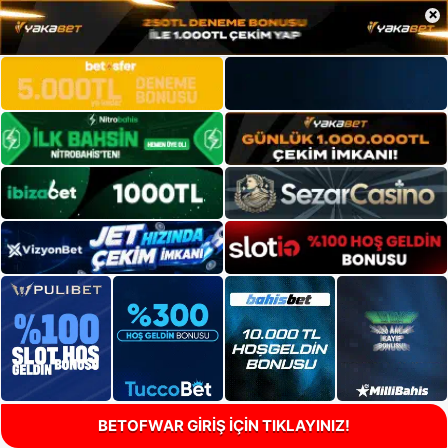
×
BETOFWAR GİRİŞ İÇİN TIKLAYINIZ!