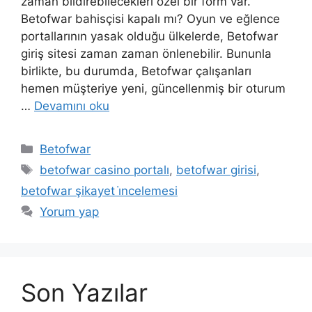
zaman bildirebilecekleri özel bir form var.
Betofwar bahisçisi kapalı mı? Oyun ve eğlence
portallarının yasak olduğu ülkelerde, Betofwar
giriş sitesi zaman zaman önlenebilir. Bununla
birlikte, bu durumda, Betofwar çalışanları
hemen müşteriye yeni, güncellenmiş bir oturum
…
Devamını oku
Kategoriler
Betofwar
Etiketler
betofwar casino portalı
,
betofwar girisi
,
betofwar şikayet i̇ncelemesi
Yorum yap
Son Yazılar