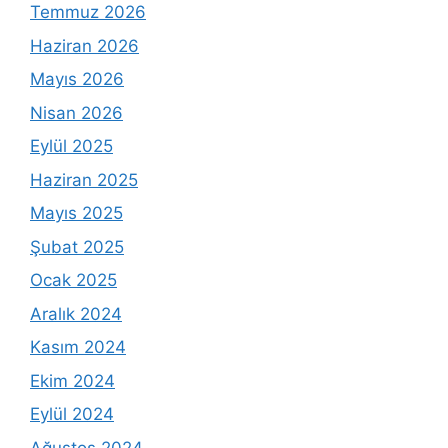
Temmuz 2026
Haziran 2026
Mayıs 2026
Nisan 2026
Eylül 2025
Haziran 2025
Mayıs 2025
Şubat 2025
Ocak 2025
Aralık 2024
Kasım 2024
Ekim 2024
Eylül 2024
Ağustos 2024