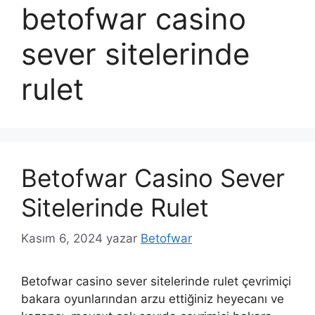
betofwar casino
sever sitelerinde
rulet
Betofwar Casino Sever
Sitelerinde Rulet
Kasım 6, 2024
yazar
Betofwar
Betofwar casino sever sitelerinde rulet çevrimiçi
bakara oyunlarından arzu ettiğiniz heyecanı ve