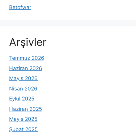
Betofwar
Arşivler
Temmuz 2026
Haziran 2026
Mayıs 2026
Nisan 2026
Eylül 2025
Haziran 2025
Mayıs 2025
Şubat 2025