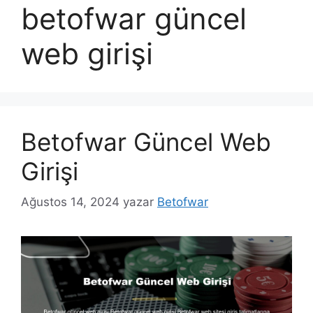
betofwar güncel
web girişi
Betofwar Güncel Web
Girişi
Ağustos 14, 2024
yazar
Betofwar