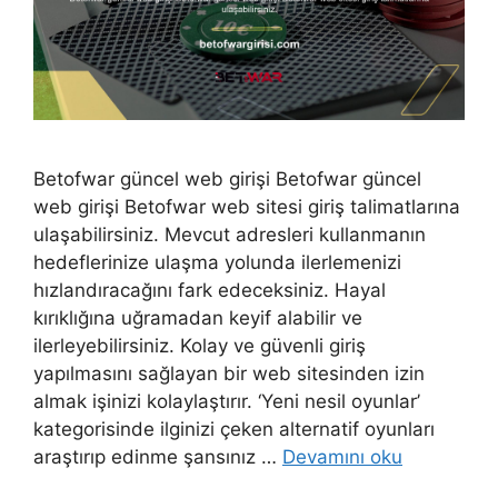
Betofwar güncel web girişi Betofwar güncel
web girişi Betofwar web sitesi giriş talimatlarına
ulaşabilirsiniz. Mevcut adresleri kullanmanın
hedeflerinize ulaşma yolunda ilerlemenizi
hızlandıracağını fark edeceksiniz. Hayal
kırıklığına uğramadan keyif alabilir ve
ilerleyebilirsiniz. Kolay ve güvenli giriş
yapılmasını sağlayan bir web sitesinden izin
almak işinizi kolaylaştırır. ‘Yeni nesil oyunlar’
kategorisinde ilginizi çeken alternatif oyunları
araştırıp edinme şansınız …
Devamını oku