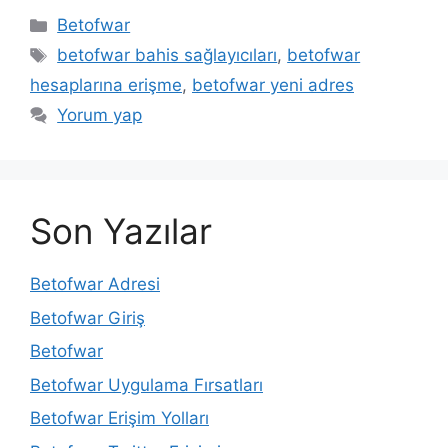
Kategoriler
Betofwar
Etiketler
betofwar bahis sağlayıcıları
,
betofwar
hesaplarına erişme
,
betofwar yeni adres
Yorum yap
Son Yazılar
Betofwar Adresi
Betofwar Giriş
Betofwar
Betofwar Uygulama Fırsatları
Betofwar Erişim Yolları