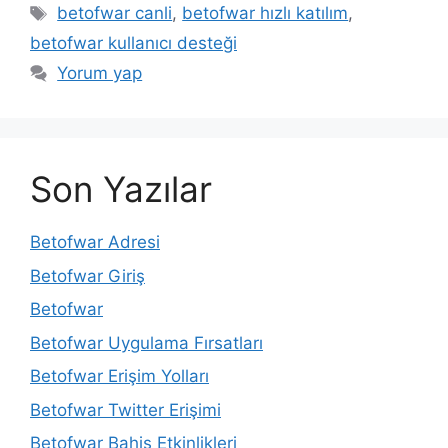
Etiketler
betofwar canli
,
betofwar hızlı katılım
,
betofwar kullanıcı desteği
Yorum yap
Son Yazılar
Betofwar Adresi
Betofwar Giriş
Betofwar
Betofwar Uygulama Fırsatları
Betofwar Erişim Yolları
Betofwar Twitter Erişimi
Betofwar Bahis Etkinlikleri