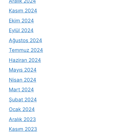
Aralık 2024
Kasım 2024
Ekim 2024
Eylül 2024
Ağustos 2024
Temmuz 2024
Haziran 2024
Mayıs 2024
Nisan 2024
Mart 2024
Şubat 2024
Ocak 2024
Aralık 2023
Kasım 2023