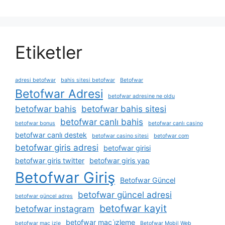
Etiketler
adresi betofwar
bahis sitesi betofwar
Betofwar
Betofwar Adresi
betofwar adresine ne oldu
betofwar bahis
betofwar bahis sitesi
betofwar canlı bahis
betofwar bonus
betofwar canlı casino
betofwar canlı destek
betofwar casino sitesi
betofwar com
betofwar giris adresi
betofwar girisi
betofwar giris twitter
betofwar giris yap
Betofwar Giriş
Betofwar Güncel
betofwar güncel adresi
betofwar güncel adres
betofwar kayit
betofwar instagram
betofwar maç i̇zleme
betofwar maç izle
Betofwar Mobil Web