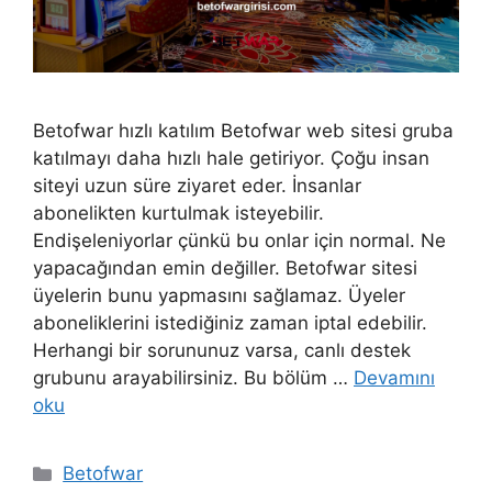
Betofwar hızlı katılım Betofwar web sitesi gruba
katılmayı daha hızlı hale getiriyor. Çoğu insan
siteyi uzun süre ziyaret eder. İnsanlar
abonelikten kurtulmak isteyebilir.
Endişeleniyorlar çünkü bu onlar için normal. Ne
yapacağından emin değiller. Betofwar sitesi
üyelerin bunu yapmasını sağlamaz. Üyeler
aboneliklerini istediğiniz zaman iptal edebilir.
Herhangi bir sorununuz varsa, canlı destek
grubunu arayabilirsiniz. Bu bölüm …
Devamını
oku
Kategoriler
Betofwar