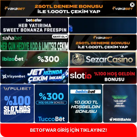
×
BETOFWAR GİRİŞ İÇİN TIKLAYINIZ!