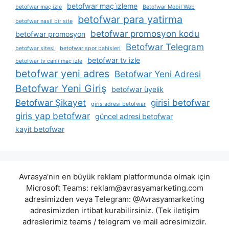
betofwar maç i̇zleme
betofwar maç izle
Betofwar Mobil Web
betofwar para yatirma
betofwar nasil bir site
betofwar promosyon kodu
betofwar promosyon
Betofwar Telegram
betofwar sitesi
betofwar spor bahisleri
betofwar tv izle
betofwar tv canli maç izle
betofwar yeni adres
Betofwar Yeni Adresi
Betofwar Yeni Giriş
betofwar üyelik
Betofwar Şikayet
girisi betofwar
giris adresi betofwar
giris yap betofwar
güncel adresi betofwar
kayit betofwar
Avrasya'nın en büyük reklam platformunda olmak için
Microsoft Teams:
reklam@avrasyamarketing.com
adresimizden veya Telegram: @Avrasyamarketing
adresimizden irtibat kurabilirsiniz. (Tek iletişim
adreslerimiz teams / telegram ve mail adresimizdir.