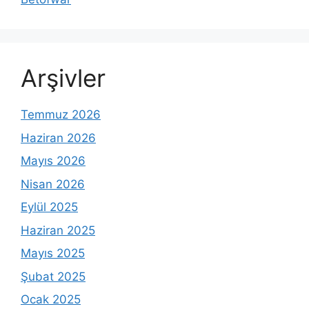
Arşivler
Temmuz 2026
Haziran 2026
Mayıs 2026
Nisan 2026
Eylül 2025
Haziran 2025
Mayıs 2025
Şubat 2025
Ocak 2025