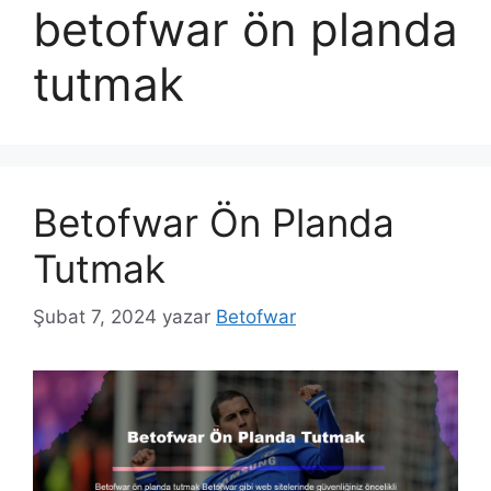
betofwar ön planda
tutmak
Betofwar Ön Planda
Tutmak
Şubat 7, 2024
yazar
Betofwar