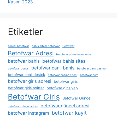
Kasım 2023
Etiketler
adresi betofwar
bahis sitesi betofwar
Betofwar
Betofwar Adresi
betofwar adresine ne oldu
betofwar bahis
betofwar bahis sitesi
betofwar canlı bahis
betofwar bonus
betofwar canlı casino
betofwar canlı destek
betofwar casino sitesi
betofwar com
betofwar giris adresi
betofwar girisi
betofwar giris twitter
betofwar giris yap
Betofwar Giriş
Betofwar Güncel
betofwar güncel adresi
betofwar güncel adres
betofwar kayit
betofwar instagram