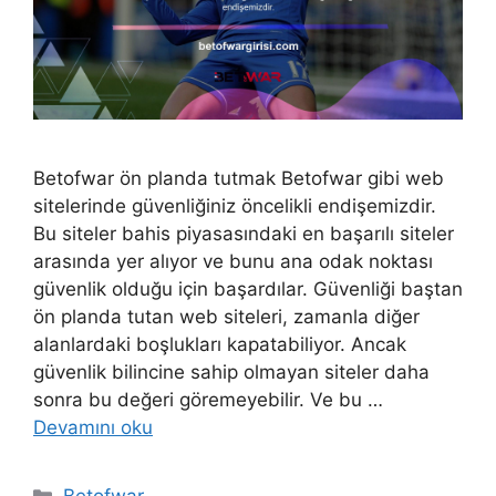
Betofwar ön planda tutmak Betofwar gibi web
sitelerinde güvenliğiniz öncelikli endişemizdir.
Bu siteler bahis piyasasındaki en başarılı siteler
arasında yer alıyor ve bunu ana odak noktası
güvenlik olduğu için başardılar. Güvenliği baştan
ön planda tutan web siteleri, zamanla diğer
alanlardaki boşlukları kapatabiliyor. Ancak
güvenlik bilincine sahip olmayan siteler daha
sonra bu değeri göremeyebilir. Ve bu …
Devamını oku
Kategoriler