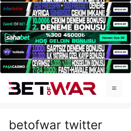
İçeriğe
atla
Menü
betofwar twitter