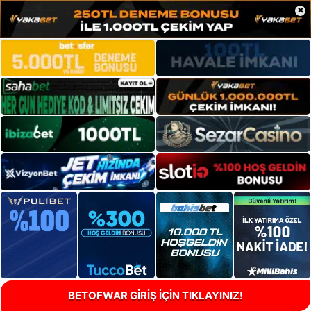
×
BETOFWAR GİRİŞ İÇİN TIKLAYINIZ!