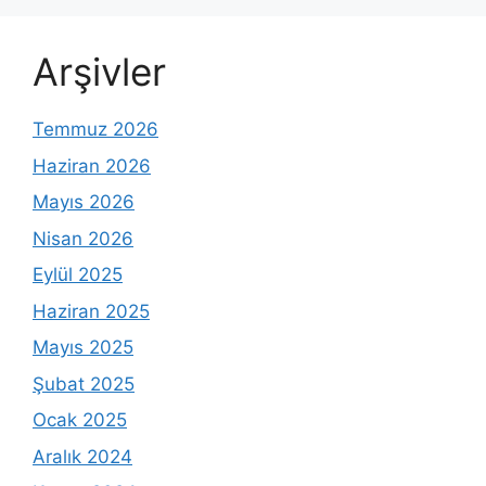
Arşivler
Temmuz 2026
Haziran 2026
Mayıs 2026
Nisan 2026
Eylül 2025
Haziran 2025
Mayıs 2025
Şubat 2025
Ocak 2025
Aralık 2024