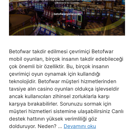
Betofwar takdir edilmesi çevrimiçi Betofwar
mobil oyunları, birçok insanın takdir edebileceği
çok önemli bir özelliktir. Bu, birçok insanın
çevrimiçi oyun oynamak için kullandığı
teknolojidir. Betofwar müşteri hizmetlerinden
tavsiye alın casino oyunları oldukça işlevseldir
ancak kullanıcıları zihinsel zorluklarla karşı
karşıya bırakabilirler. Sorunuzu sormak için
müşteri hizmetleri sistemine ulaşabilirsiniz Canlı
destek hattının yüksek verimliliği göz
dolduruyor. Neden? …
Devamını oku