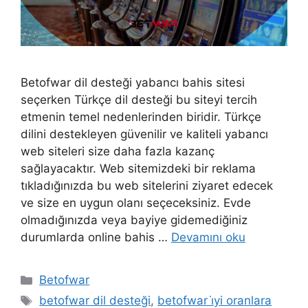
Betofwar dil desteği yabancı bahis sitesi
seçerken Türkçe dil desteği bu siteyi tercih
etmenin temel nedenlerinden biridir. Türkçe
dilini destekleyen güvenilir ve kaliteli yabancı
web siteleri size daha fazla kazanç
sağlayacaktır. Web sitemizdeki bir reklama
tıkladığınızda bu web sitelerini ziyaret edecek
ve size en uygun olanı seçeceksiniz. Evde
olmadığınızda veya bayiye gidemediğiniz
durumlarda online bahis …
Devamını oku
Kategoriler
Betofwar
Etiketler
betofwar dil desteği
,
betofwar i̇yi oranlara