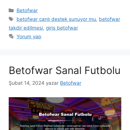
Kategoriler
Betofwar
Etiketler
betofwar canlı destek sunuyor mu
,
betofwar
takdir edilmesi
,
giris betofwar
Yorum yap
Betofwar Sanal Futbolu
Şubat 14, 2024
yazar
Betofwar