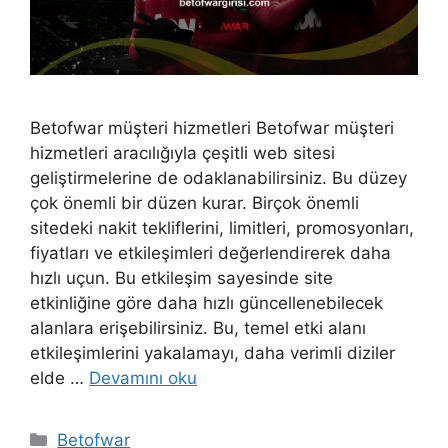
Betofwar müşteri hizmetleri Betofwar müşteri
hizmetleri aracılığıyla çeşitli web sitesi
geliştirmelerine de odaklanabilirsiniz. Bu düzey
çok önemli bir düzen kurar. Birçok önemli
sitedeki nakit tekliflerini, limitleri, promosyonları,
fiyatları ve etkileşimleri değerlendirerek daha
hızlı uçun. Bu etkileşim sayesinde site
etkinliğine göre daha hızlı güncellenebilecek
alanlara erişebilirsiniz. Bu, temel etki alanı
etkileşimlerini yakalamayı, daha verimli diziler
elde …
Devamını oku
Kategoriler
Betofwar