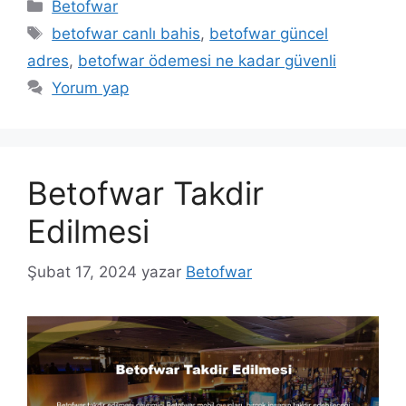
Kategoriler
Betofwar
Etiketler
betofwar canlı bahis
,
betofwar güncel
adres
,
betofwar ödemesi ne kadar güvenli
Yorum yap
Betofwar Takdir
Edilmesi
Şubat 17, 2024
yazar
Betofwar