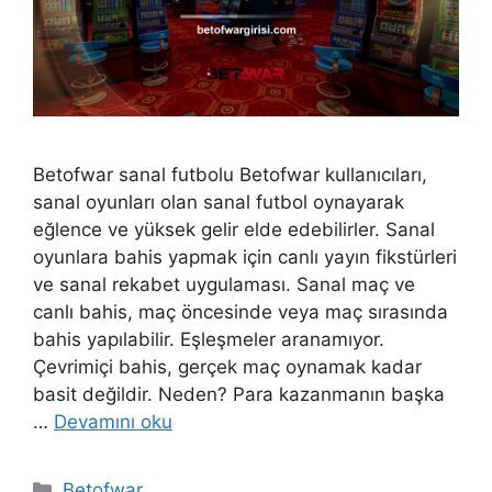
Betofwar sanal futbolu Betofwar kullanıcıları,
sanal oyunları olan sanal futbol oynayarak
eğlence ve yüksek gelir elde edebilirler. Sanal
oyunlara bahis yapmak için canlı yayın fikstürleri
ve sanal rekabet uygulaması. Sanal maç ve
canlı bahis, maç öncesinde veya maç sırasında
bahis yapılabilir. Eşleşmeler aranamıyor.
Çevrimiçi bahis, gerçek maç oynamak kadar
basit değildir. Neden? Para kazanmanın başka
…
Devamını oku
Kategoriler
Betofwar