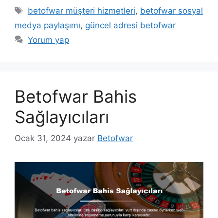
Etiketler
betofwar müşteri hizmetleri
,
betofwar sosyal
medya paylaşımı
,
güncel adresi betofwar
Yorum yap
Betofwar Bahis
Sağlayıcıları
Ocak 31, 2024
yazar
Betofwar